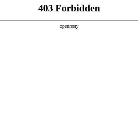
MAG-G极
首页
尊龙时凯精品
尊龙时凯全屋
尊龙时凯
视频号
尊龙时凯抖音号
尊龙时凯全屋定制
02000121号 粤ICP备15008977号-3